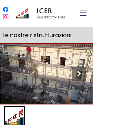
ICER COSTRUZIONI EDILI SRL
Le nostre ristrutturazioni